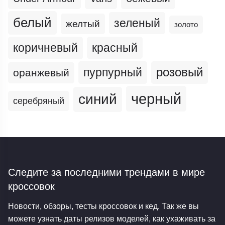
белый
зеленый
желтый
золото
коричневый
красный
пурпурный
розовый
оранжевый
черный
синий
серебряный
Следите за последними трендами
в мире
кроссовок
Новости, обзоры, тесты кроссовок и кед. Так же вы
можете узнать даты релизов моделей, как ухаживать за