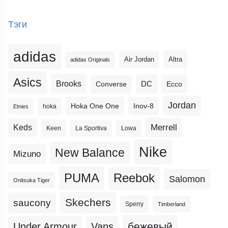
Тэги
adidas
Altra
Air Jordan
adidas Originals
Asics
Brooks
DC
Ecco
Converse
Jordan
Hoka One One
Inov-8
hoka
Etnies
Merrell
Keds
Keen
La Sportiva
Lowa
Nike
New Balance
Mizuno
PUMA
Reebok
Salomon
Onitsuka Tiger
Skechers
saucony
Sperry
Timberland
бежевый
Under Armour
Vans