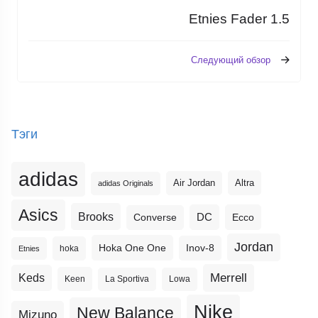
Etnies Fader 1.5
Следующий обзор
Тэги
adidas
Altra
Air Jordan
adidas Originals
Asics
Brooks
DC
Ecco
Converse
Jordan
Hoka One One
Inov-8
hoka
Etnies
Merrell
Keds
Keen
La Sportiva
Lowa
Nike
New Balance
Mizuno