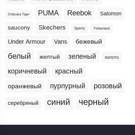
PUMA
Reebok
Salomon
Onitsuka Tiger
Skechers
saucony
Sperry
Timberland
бежевый
Under Armour
Vans
белый
зеленый
желтый
золото
коричневый
красный
пурпурный
розовый
оранжевый
черный
синий
серебряный