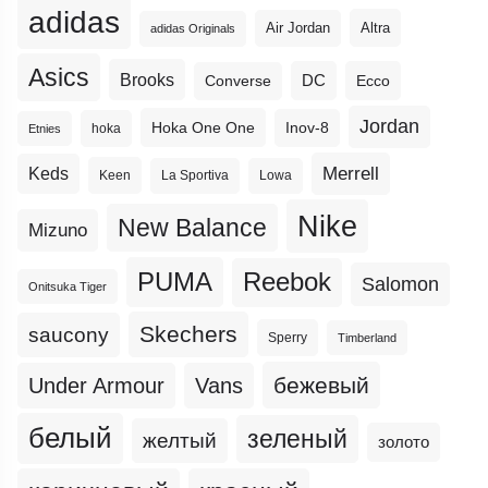
adidas
Altra
Air Jordan
adidas Originals
Asics
Brooks
DC
Ecco
Converse
Jordan
Hoka One One
Inov-8
hoka
Etnies
Merrell
Keds
Keen
La Sportiva
Lowa
Nike
New Balance
Mizuno
PUMA
Reebok
Salomon
Onitsuka Tiger
Skechers
saucony
Sperry
Timberland
бежевый
Under Armour
Vans
белый
зеленый
желтый
золото