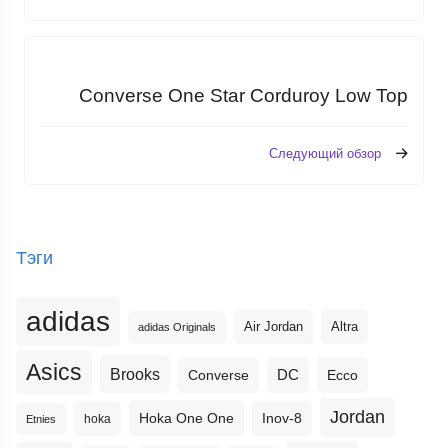
Converse One Star Corduroy Low Top
Следующий обзор
Тэги
adidas
Altra
Air Jordan
adidas Originals
Asics
Brooks
DC
Ecco
Converse
Jordan
Hoka One One
Inov-8
hoka
Etnies