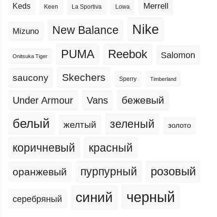
Merrell
Keds
Keen
La Sportiva
Lowa
Nike
New Balance
Mizuno
PUMA
Reebok
Salomon
Onitsuka Tiger
Skechers
saucony
Sperry
Timberland
бежевый
Under Armour
Vans
белый
зеленый
желтый
золото
коричневый
красный
пурпурный
розовый
оранжевый
черный
синий
серебряный