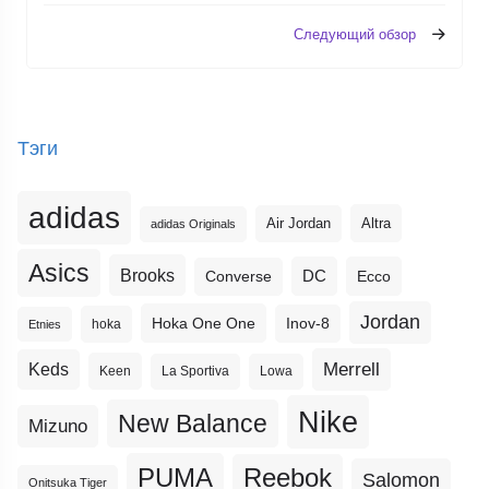
Следующий обзор
Тэги
adidas
Altra
Air Jordan
adidas Originals
Asics
Brooks
DC
Ecco
Converse
Jordan
Hoka One One
Inov-8
hoka
Etnies
Merrell
Keds
Keen
La Sportiva
Lowa
Nike
New Balance
Mizuno
PUMA
Reebok
Salomon
Onitsuka Tiger