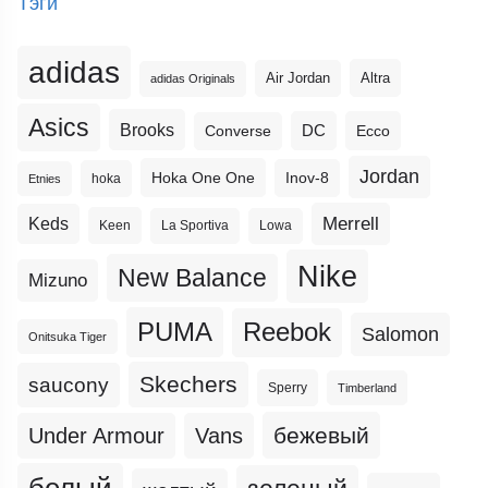
Тэги
adidas
Altra
Air Jordan
adidas Originals
Asics
Brooks
DC
Ecco
Converse
Jordan
Hoka One One
Inov-8
hoka
Etnies
Merrell
Keds
Keen
La Sportiva
Lowa
Nike
New Balance
Mizuno
PUMA
Reebok
Salomon
Onitsuka Tiger
Skechers
saucony
Sperry
Timberland
бежевый
Under Armour
Vans