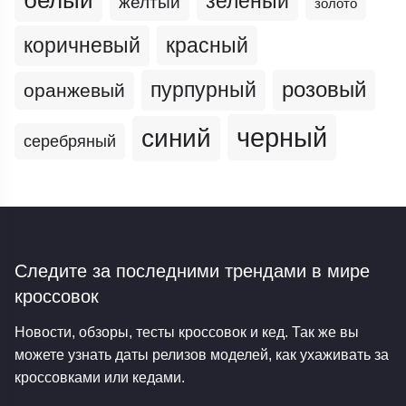
белый
зеленый
желтый
золото
коричневый
красный
пурпурный
розовый
оранжевый
черный
синий
серебряный
Следите за последними трендами
в мире
кроссовок
Новости, обзоры, тесты кроссовок и кед. Так же вы
можете узнать даты релизов моделей, как ухаживать за
кроссовками или кедами.