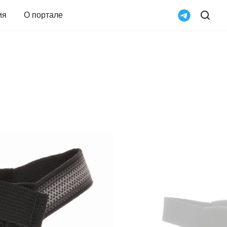
ия
О портале