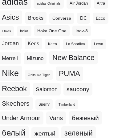
adidas
Altra
Air Jordan
adidas Originals
Asics
Brooks
DC
Ecco
Converse
Hoka One One
Inov-8
hoka
Etnies
Jordan
Keds
Keen
La Sportiva
Lowa
New Balance
Merrell
Mizuno
Nike
PUMA
Onitsuka Tiger
Reebok
Salomon
saucony
Skechers
Sperry
Timberland
бежевый
Under Armour
Vans
белый
зеленый
желтый