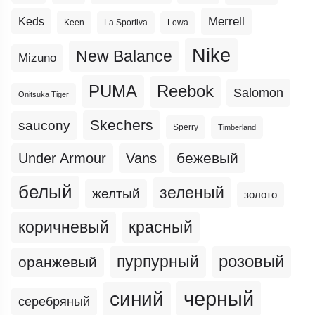
Merrell
Keds
Keen
La Sportiva
Lowa
Nike
New Balance
Mizuno
PUMA
Reebok
Salomon
Onitsuka Tiger
Skechers
saucony
Sperry
Timberland
бежевый
Under Armour
Vans
белый
зеленый
желтый
золото
коричневый
красный
пурпурный
розовый
оранжевый
черный
синий
серебряный