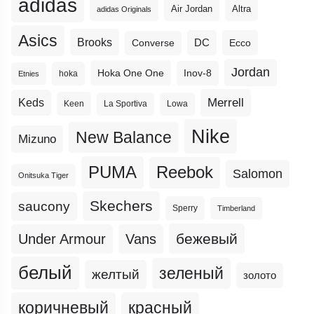
adidas
Altra
Air Jordan
adidas Originals
Asics
Brooks
DC
Ecco
Converse
Jordan
Hoka One One
Inov-8
hoka
Etnies
Merrell
Keds
Keen
La Sportiva
Lowa
Nike
New Balance
Mizuno
PUMA
Reebok
Salomon
Onitsuka Tiger
Skechers
saucony
Sperry
Timberland
бежевый
Under Armour
Vans
белый
зеленый
желтый
золото
коричневый
красный