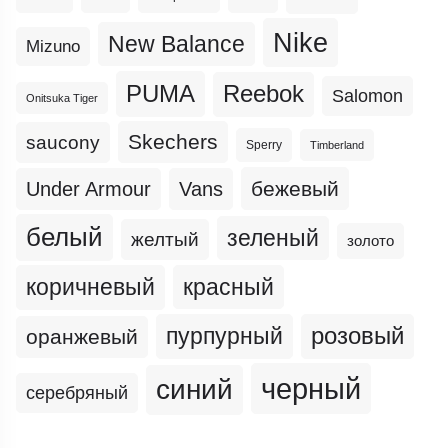
Nike
New Balance
Mizuno
PUMA
Reebok
Salomon
Onitsuka Tiger
Skechers
saucony
Sperry
Timberland
бежевый
Under Armour
Vans
белый
зеленый
желтый
золото
коричневый
красный
пурпурный
розовый
оранжевый
черный
синий
серебряный