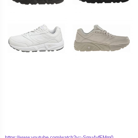
https://www.youtube.com/watch?v=-Smu4vfFMm0