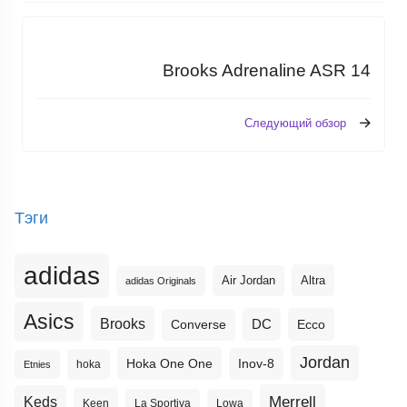
Brooks Adrenaline ASR 14
Следующий обзор
Тэги
adidas
Altra
Air Jordan
adidas Originals
Asics
Brooks
DC
Ecco
Converse
Jordan
Hoka One One
Inov-8
hoka
Etnies
Merrell
Keds
Keen
La Sportiva
Lowa