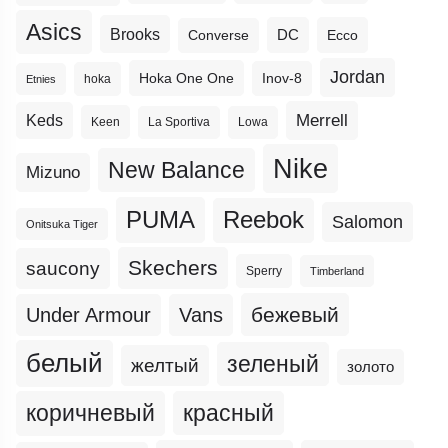
Asics
Brooks
DC
Ecco
Converse
Jordan
Hoka One One
Inov-8
hoka
Etnies
Merrell
Keds
Keen
La Sportiva
Lowa
Nike
New Balance
Mizuno
PUMA
Reebok
Salomon
Onitsuka Tiger
Skechers
saucony
Sperry
Timberland
бежевый
Under Armour
Vans
белый
зеленый
желтый
золото
коричневый
красный