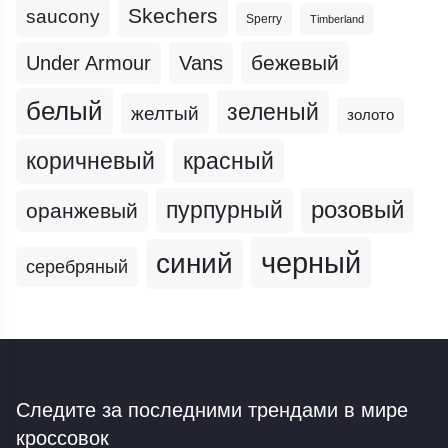
Skechers
saucony
Sperry
Timberland
бежевый
Under Armour
Vans
белый
зеленый
желтый
золото
коричневый
красный
пурпурный
розовый
оранжевый
черный
синий
серебряный
Следите за последними трендами
в мире
кроссовок