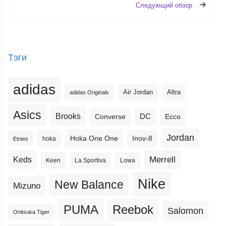
Следующий обзор
Тэги
adidas
Altra
Air Jordan
adidas Originals
Asics
Brooks
DC
Ecco
Converse
Jordan
Hoka One One
Inov-8
hoka
Etnies
Merrell
Keds
Keen
La Sportiva
Lowa
Nike
New Balance
Mizuno
PUMA
Reebok
Salomon
Onitsuka Tiger