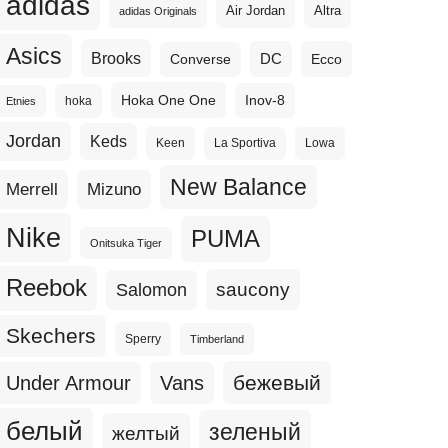
adidas
Altra
Air Jordan
adidas Originals
Asics
Brooks
DC
Ecco
Converse
Hoka One One
Inov-8
hoka
Etnies
Jordan
Keds
Keen
La Sportiva
Lowa
New Balance
Merrell
Mizuno
Nike
PUMA
Onitsuka Tiger
Reebok
Salomon
saucony
Skechers
Sperry
Timberland
бежевый
Under Armour
Vans
белый
зеленый
желтый