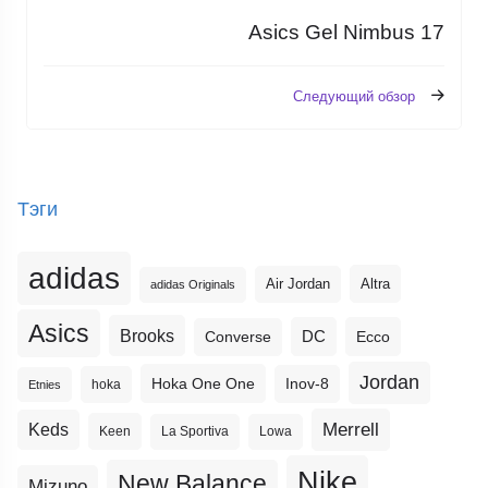
Asics Gel Nimbus 17
Следующий обзор
Тэги
adidas
Altra
Air Jordan
adidas Originals
Asics
Brooks
DC
Ecco
Converse
Jordan
Hoka One One
Inov-8
hoka
Etnies
Merrell
Keds
Keen
La Sportiva
Lowa
Nike
New Balance
Mizuno