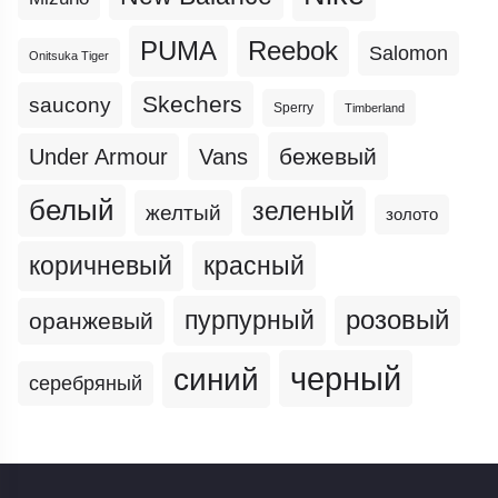
PUMA
Reebok
Salomon
Onitsuka Tiger
Skechers
saucony
Sperry
Timberland
бежевый
Under Armour
Vans
белый
зеленый
желтый
золото
коричневый
красный
пурпурный
розовый
оранжевый
черный
синий
серебряный