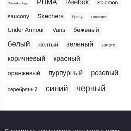
PUMA
Reebok
Salomon
Onitsuka Tiger
Skechers
saucony
Sperry
Timberland
бежевый
Under Armour
Vans
белый
зеленый
желтый
золото
коричневый
красный
пурпурный
розовый
оранжевый
черный
синий
серебряный