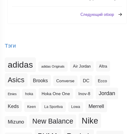
Следующий обзор
Тэги
adidas
Altra
Air Jordan
adidas Originals
Asics
Brooks
DC
Ecco
Converse
Jordan
Hoka One One
Inov-8
hoka
Etnies
Merrell
Keds
Keen
La Sportiva
Lowa
Nike
New Balance
Mizuno