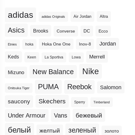
adidas
Altra
Air Jordan
adidas Originals
Asics
Brooks
DC
Ecco
Converse
Jordan
Hoka One One
Inov-8
hoka
Etnies
Merrell
Keds
Keen
La Sportiva
Lowa
Nike
New Balance
Mizuno
PUMA
Reebok
Salomon
Onitsuka Tiger
Skechers
saucony
Sperry
Timberland
бежевый
Under Armour
Vans
белый
зеленый
желтый
золото