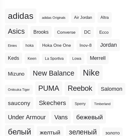
adidas
Altra
Air Jordan
adidas Originals
Asics
Brooks
DC
Ecco
Converse
Jordan
Hoka One One
Inov-8
hoka
Etnies
Merrell
Keds
Keen
La Sportiva
Lowa
Nike
New Balance
Mizuno
PUMA
Reebok
Salomon
Onitsuka Tiger
Skechers
saucony
Sperry
Timberland
бежевый
Under Armour
Vans
белый
зеленый
желтый
золото