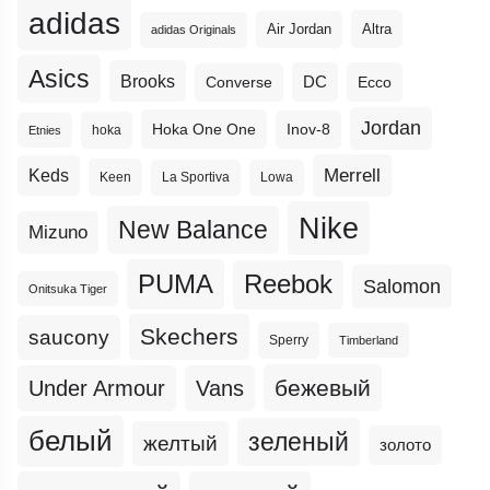
adidas
Altra
Air Jordan
adidas Originals
Asics
Brooks
DC
Ecco
Converse
Jordan
Hoka One One
Inov-8
hoka
Etnies
Merrell
Keds
Keen
La Sportiva
Lowa
Nike
New Balance
Mizuno
PUMA
Reebok
Salomon
Onitsuka Tiger
Skechers
saucony
Sperry
Timberland
бежевый
Under Armour
Vans
белый
зеленый
желтый
золото