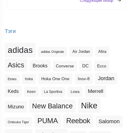
Следующий обзор
Тэги
adidas
Altra
Air Jordan
adidas Originals
Asics
Brooks
DC
Ecco
Converse
Jordan
Hoka One One
Inov-8
hoka
Etnies
Merrell
Keds
Keen
La Sportiva
Lowa
Nike
New Balance
Mizuno
PUMA
Reebok
Salomon
Onitsuka Tiger