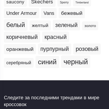
Skechers
saucony
Sperry
Timberland
бежевый
Under Armour
Vans
белый
зеленый
желтый
золото
коричневый
красный
пурпурный
розовый
оранжевый
черный
синий
серебряный
Следите за последними трендами
в мире
кроссовок