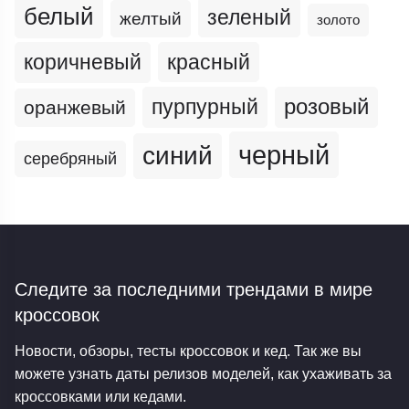
белый
зеленый
желтый
золото
коричневый
красный
пурпурный
розовый
оранжевый
черный
синий
серебряный
Следите за последними трендами
в мире
кроссовок
Новости, обзоры, тесты кроссовок и кед. Так же вы
можете узнать даты релизов моделей, как ухаживать за
кроссовками или кедами.