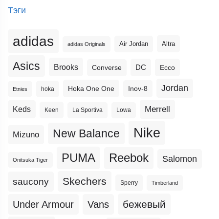
Тэги
adidas
Altra
Air Jordan
adidas Originals
Asics
Brooks
DC
Ecco
Converse
Jordan
Hoka One One
Inov-8
hoka
Etnies
Merrell
Keds
Keen
La Sportiva
Lowa
Nike
New Balance
Mizuno
PUMA
Reebok
Salomon
Onitsuka Tiger
Skechers
saucony
Sperry
Timberland
бежевый
Under Armour
Vans