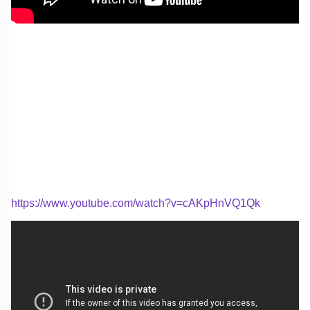
https://www.youtube.com/watch?v=cAKpHnVQ1Qk