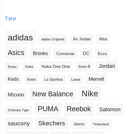
Тэги
adidas
Altra
Air Jordan
adidas Originals
Asics
Brooks
DC
Ecco
Converse
Jordan
Hoka One One
Inov-8
hoka
Etnies
Merrell
Keds
Keen
La Sportiva
Lowa
Nike
New Balance
Mizuno
PUMA
Reebok
Salomon
Onitsuka Tiger
Skechers
saucony
Sperry
Timberland