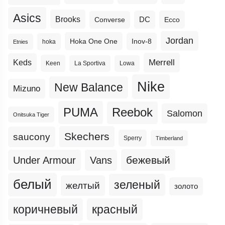
Asics
Brooks
DC
Ecco
Converse
Jordan
Hoka One One
Inov-8
hoka
Etnies
Merrell
Keds
Keen
La Sportiva
Lowa
Nike
New Balance
Mizuno
PUMA
Reebok
Salomon
Onitsuka Tiger
Skechers
saucony
Sperry
Timberland
бежевый
Under Armour
Vans
белый
зеленый
желтый
золото
коричневый
красный