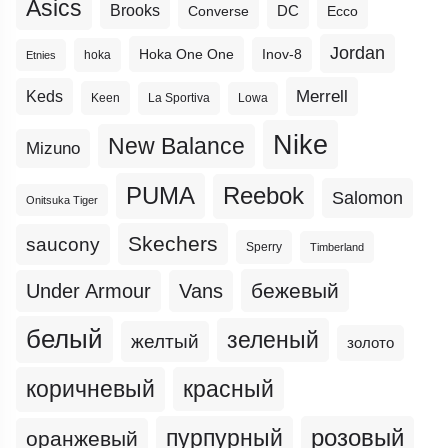
Asics
Brooks
DC
Ecco
Converse
Jordan
Hoka One One
Inov-8
hoka
Etnies
Merrell
Keds
Keen
La Sportiva
Lowa
Nike
New Balance
Mizuno
PUMA
Reebok
Salomon
Onitsuka Tiger
Skechers
saucony
Sperry
Timberland
бежевый
Under Armour
Vans
белый
зеленый
желтый
золото
коричневый
красный
пурпурный
розовый
оранжевый