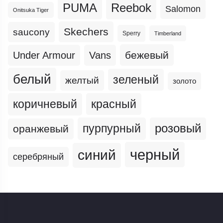
PUMA
Reebok
Salomon
Onitsuka Tiger
Skechers
saucony
Sperry
Timberland
бежевый
Under Armour
Vans
белый
зеленый
желтый
золото
коричневый
красный
пурпурный
розовый
оранжевый
черный
синий
серебряный