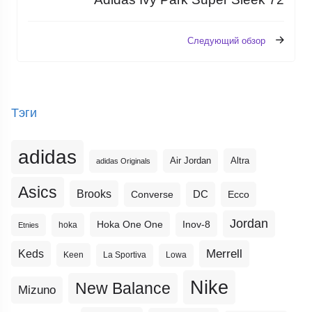
Следующий обзор
Тэги
adidas
Altra
Air Jordan
adidas Originals
Asics
Brooks
DC
Ecco
Converse
Jordan
Hoka One One
Inov-8
hoka
Etnies
Merrell
Keds
Keen
La Sportiva
Lowa
Nike
New Balance
Mizuno