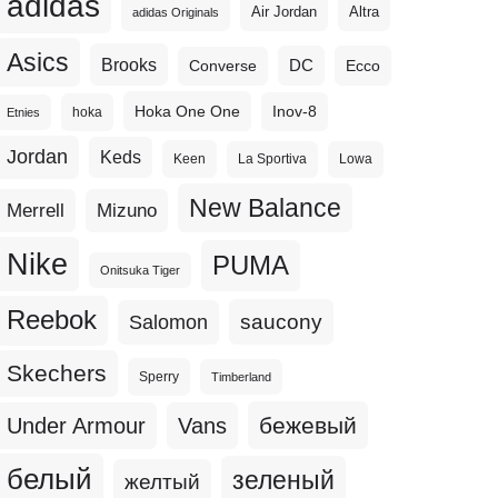
adidas
Altra
Air Jordan
adidas Originals
Asics
Brooks
DC
Ecco
Converse
Hoka One One
Inov-8
hoka
Etnies
Jordan
Keds
Keen
La Sportiva
Lowa
New Balance
Merrell
Mizuno
Nike
PUMA
Onitsuka Tiger
Reebok
Salomon
saucony
Skechers
Sperry
Timberland
бежевый
Under Armour
Vans
белый
зеленый
желтый