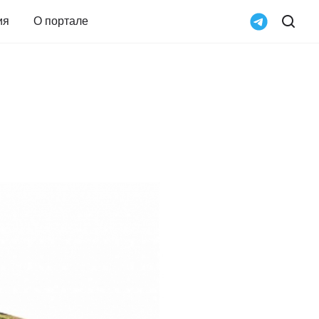
ия
О портале