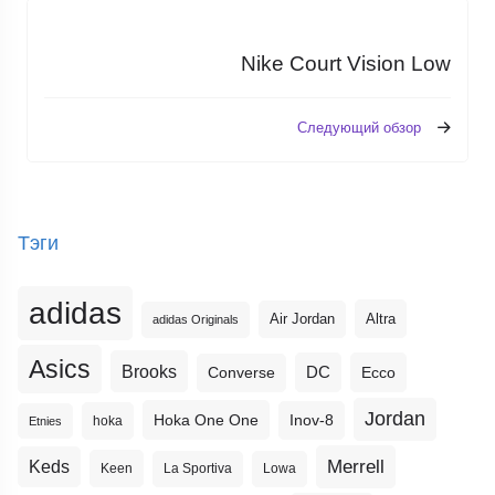
Nike Court Vision Low
Следующий обзор
Тэги
adidas
Altra
Air Jordan
adidas Originals
Asics
Brooks
DC
Ecco
Converse
Jordan
Hoka One One
Inov-8
hoka
Etnies
Merrell
Keds
Keen
La Sportiva
Lowa