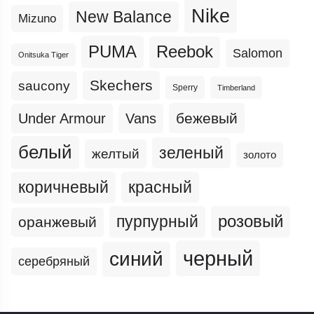
Nike
New Balance
Mizuno
PUMA
Reebok
Salomon
Onitsuka Tiger
Skechers
saucony
Sperry
Timberland
бежевый
Under Armour
Vans
белый
зеленый
желтый
золото
коричневый
красный
пурпурный
розовый
оранжевый
черный
синий
серебряный