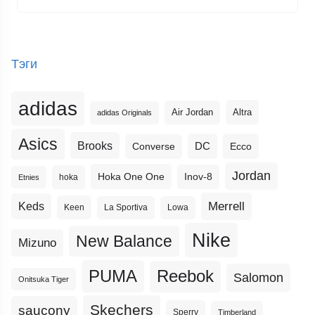
Тэги
adidas
Altra
Air Jordan
adidas Originals
Asics
Brooks
DC
Ecco
Converse
Jordan
Hoka One One
Inov-8
hoka
Etnies
Merrell
Keds
Keen
La Sportiva
Lowa
Nike
New Balance
Mizuno
PUMA
Reebok
Salomon
Onitsuka Tiger
Skechers
saucony
Sperry
Timberland