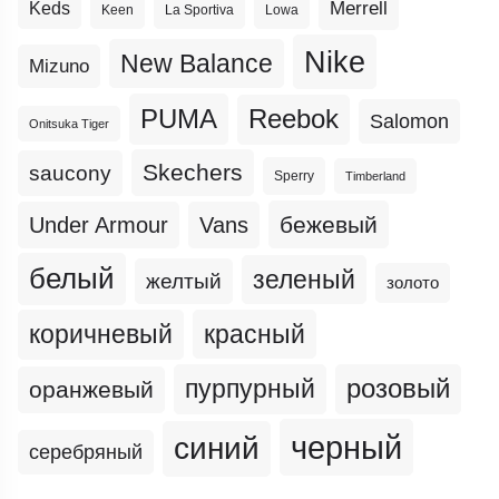
Merrell
Keds
Keen
La Sportiva
Lowa
Nike
New Balance
Mizuno
PUMA
Reebok
Salomon
Onitsuka Tiger
Skechers
saucony
Sperry
Timberland
бежевый
Under Armour
Vans
белый
зеленый
желтый
золото
коричневый
красный
пурпурный
розовый
оранжевый
черный
синий
серебряный