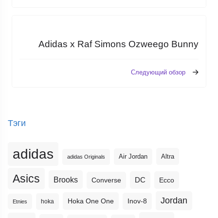
Adidas x Raf Simons Ozweego Bunny
Следующий обзор
Тэги
adidas
Altra
Air Jordan
adidas Originals
Asics
Brooks
DC
Ecco
Converse
Jordan
Hoka One One
Inov-8
hoka
Etnies