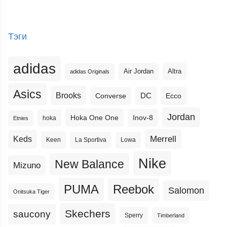
Тэги
adidas
Altra
Air Jordan
adidas Originals
Asics
Brooks
DC
Ecco
Converse
Jordan
Hoka One One
Inov-8
hoka
Etnies
Merrell
Keds
Keen
La Sportiva
Lowa
Nike
New Balance
Mizuno
PUMA
Reebok
Salomon
Onitsuka Tiger
Skechers
saucony
Sperry
Timberland