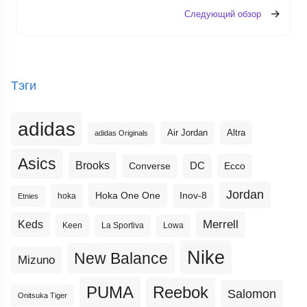
Следующий обзор
Тэги
adidas
Altra
Air Jordan
adidas Originals
Asics
Brooks
DC
Ecco
Converse
Jordan
Hoka One One
Inov-8
hoka
Etnies
Merrell
Keds
Keen
La Sportiva
Lowa
Nike
New Balance
Mizuno
PUMA
Reebok
Salomon
Onitsuka Tiger