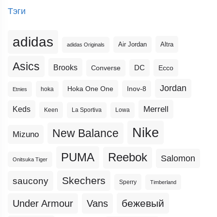
Тэги
adidas
Altra
Air Jordan
adidas Originals
Asics
Brooks
DC
Ecco
Converse
Jordan
Hoka One One
Inov-8
hoka
Etnies
Merrell
Keds
Keen
La Sportiva
Lowa
Nike
New Balance
Mizuno
PUMA
Reebok
Salomon
Onitsuka Tiger
Skechers
saucony
Sperry
Timberland
бежевый
Under Armour
Vans