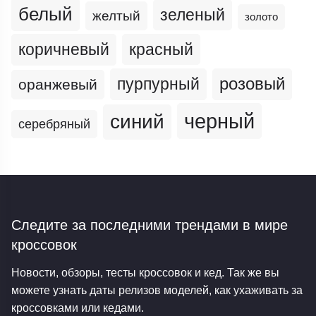
белый
зеленый
желтый
золото
коричневый
красный
пурпурный
розовый
оранжевый
черный
синий
серебряный
Следите за последними трендами
в мире
кроссовок
Новости, обзоры, тесты кроссовок и кед. Так же вы
можете узнать даты релизов моделей, как ухаживать за
кроссовками или кедами.