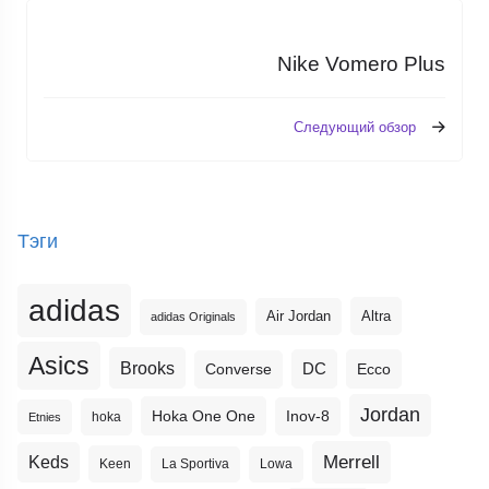
Nike Vomero Plus
Следующий обзор
Тэги
adidas
Altra
Air Jordan
adidas Originals
Asics
Brooks
DC
Ecco
Converse
Jordan
Hoka One One
Inov-8
hoka
Etnies
Merrell
Keds
Keen
La Sportiva
Lowa