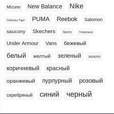
Nike
New Balance
Mizuno
PUMA
Reebok
Salomon
Onitsuka Tiger
Skechers
saucony
Sperry
Timberland
бежевый
Under Armour
Vans
белый
зеленый
желтый
золото
коричневый
красный
пурпурный
розовый
оранжевый
черный
синий
серебряный