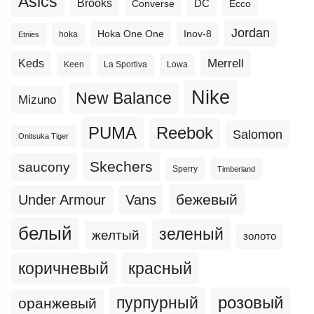
Asics
Brooks
DC
Ecco
Converse
Jordan
Hoka One One
Inov-8
hoka
Etnies
Merrell
Keds
Keen
La Sportiva
Lowa
Nike
New Balance
Mizuno
PUMA
Reebok
Salomon
Onitsuka Tiger
Skechers
saucony
Sperry
Timberland
бежевый
Under Armour
Vans
белый
зеленый
желтый
золото
коричневый
красный
пурпурный
розовый
оранжевый