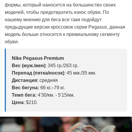
формы, который наносится на большинство своих
моделей, чтобы предотвратить износ обуви. По
нашему мнению для бега все таки подойдут
предыдущие версии кроссовок серии Pegasus, данная
модель больше относится к премиальному сегменту
обуви.
Nike Pegasus Premium
Вес (муж./жен)
: 345 гр./263 гр.
Перепад (пятка/носок)
: 45 мм./35 мм.
Дистанция
: средняя
Вес бегуна:
66 кг.–79 кг.
Темп бега:
4'30/км. - 5'15/км.
Цена
: $210.