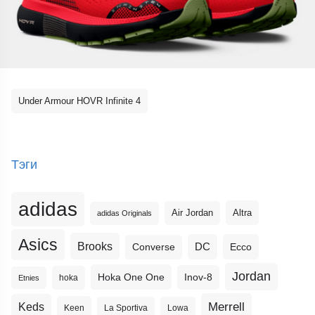
Under Armour HOVR Infinite 4
Тэги
adidas
Altra
Air Jordan
adidas Originals
Asics
Brooks
DC
Ecco
Converse
Jordan
Hoka One One
Inov-8
hoka
Etnies
Merrell
Keds
Keen
La Sportiva
Lowa