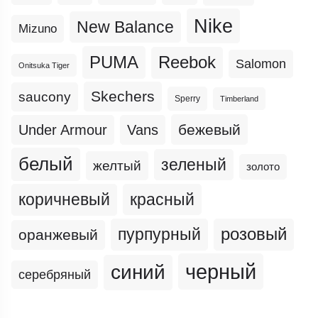
Nike
New Balance
Mizuno
PUMA
Reebok
Salomon
Onitsuka Tiger
Skechers
saucony
Sperry
Timberland
бежевый
Under Armour
Vans
белый
зеленый
желтый
золото
коричневый
красный
пурпурный
розовый
оранжевый
черный
синий
серебряный