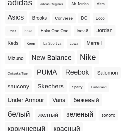
adidas
Altra
Air Jordan
adidas Originals
Asics
Brooks
DC
Ecco
Converse
Jordan
Hoka One One
Inov-8
hoka
Etnies
Merrell
Keds
Keen
La Sportiva
Lowa
Nike
New Balance
Mizuno
PUMA
Reebok
Salomon
Onitsuka Tiger
Skechers
saucony
Sperry
Timberland
бежевый
Under Armour
Vans
белый
зеленый
желтый
золото
коричневый
красный