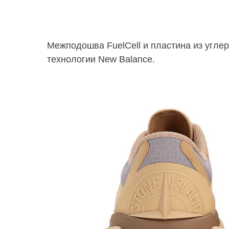
Межподошва FuelCell и пластина из угл
технологии New Balance.