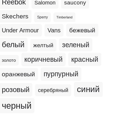
Reebok
Salomon
saucony
Skechers
Sperry
Timberland
бежевый
Under Armour
Vans
белый
зеленый
желтый
коричневый
красный
золото
пурпурный
оранжевый
синий
розовый
серебряный
черный