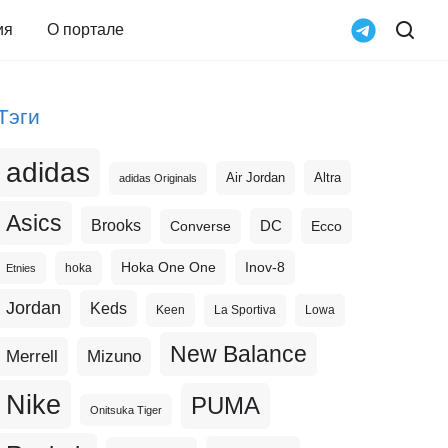
ия
О портале
Тэги
adidas
Altra
Air Jordan
adidas Originals
Asics
Brooks
DC
Ecco
Converse
Hoka One One
Inov-8
hoka
Etnies
Jordan
Keds
Keen
La Sportiva
Lowa
New Balance
Merrell
Mizuno
Nike
PUMA
Onitsuka Tiger