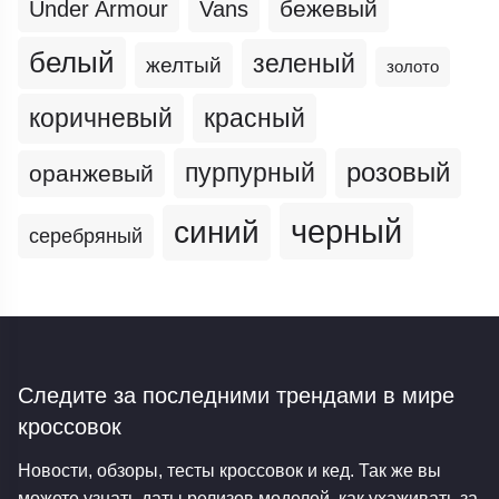
бежевый
Under Armour
Vans
белый
зеленый
желтый
золото
коричневый
красный
пурпурный
розовый
оранжевый
черный
синий
серебряный
Следите за последними трендами
в мире
кроссовок
Новости, обзоры, тесты кроссовок и кед. Так же вы
можете узнать даты релизов моделей, как ухаживать за