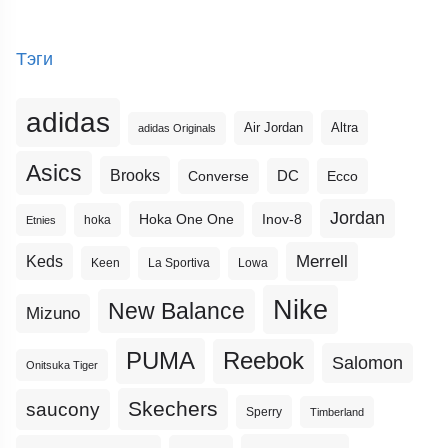
Тэги
adidas
Altra
Air Jordan
adidas Originals
Asics
Brooks
DC
Ecco
Converse
Jordan
Hoka One One
Inov-8
hoka
Etnies
Merrell
Keds
Keen
La Sportiva
Lowa
Nike
New Balance
Mizuno
PUMA
Reebok
Salomon
Onitsuka Tiger
Skechers
saucony
Sperry
Timberland