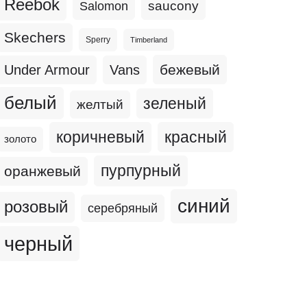
Reebok
Salomon
saucony
Skechers
Sperry
Timberland
бежевый
Under Armour
Vans
белый
зеленый
желтый
коричневый
красный
золото
пурпурный
оранжевый
синий
розовый
серебряный
черный