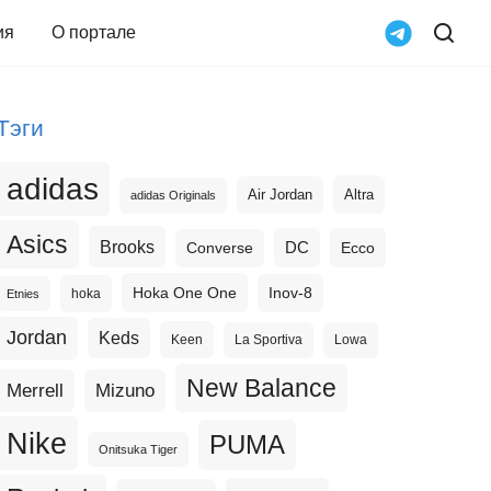
ия
О портале
Тэги
adidas
Altra
Air Jordan
adidas Originals
Asics
Brooks
DC
Ecco
Converse
Hoka One One
Inov-8
hoka
Etnies
Jordan
Keds
Keen
La Sportiva
Lowa
New Balance
Merrell
Mizuno
Nike
PUMA
Onitsuka Tiger