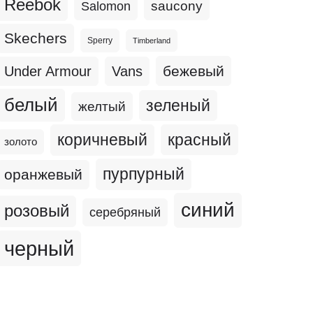
Reebok
Salomon
saucony
Skechers
Sperry
Timberland
бежевый
Under Armour
Vans
белый
зеленый
желтый
коричневый
красный
золото
пурпурный
оранжевый
синий
розовый
серебряный
черный