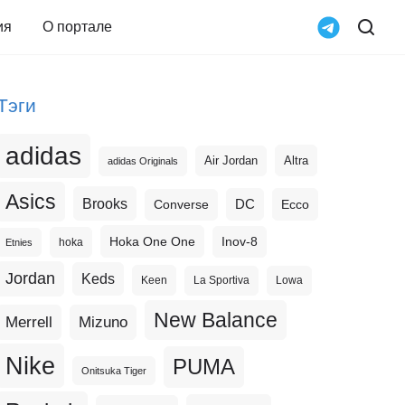
ия
О портале
Тэги
adidas
Altra
Air Jordan
adidas Originals
Asics
Brooks
DC
Ecco
Converse
Hoka One One
Inov-8
hoka
Etnies
Jordan
Keds
Keen
La Sportiva
Lowa
New Balance
Merrell
Mizuno
Nike
PUMA
Onitsuka Tiger