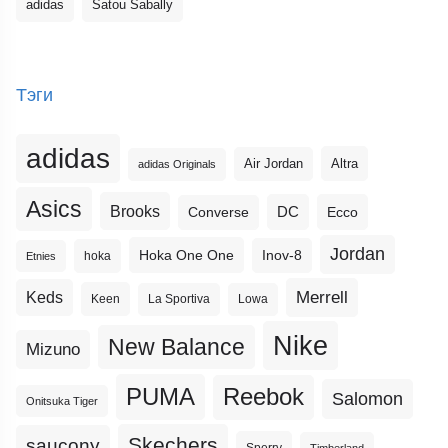
adidas
Satou Sabally
Тэги
adidas
Altra
Air Jordan
adidas Originals
Asics
Brooks
DC
Ecco
Converse
Jordan
Hoka One One
Inov-8
hoka
Etnies
Merrell
Keds
Keen
La Sportiva
Lowa
Nike
New Balance
Mizuno
PUMA
Reebok
Salomon
Onitsuka Tiger
Skechers
saucony
Sperry
Timberland