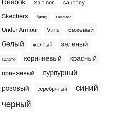
Reebok
Salomon
saucony
Skechers
Sperry
Timberland
бежевый
Under Armour
Vans
белый
зеленый
желтый
коричневый
красный
золото
пурпурный
оранжевый
синий
розовый
серебряный
черный