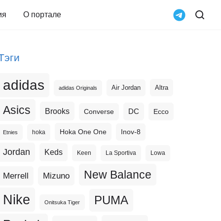
ия
О портале
Тэги
adidas
Altra
Air Jordan
adidas Originals
Asics
Brooks
DC
Ecco
Converse
Hoka One One
Inov-8
hoka
Etnies
Jordan
Keds
Keen
La Sportiva
Lowa
New Balance
Merrell
Mizuno
Nike
PUMA
Onitsuka Tiger