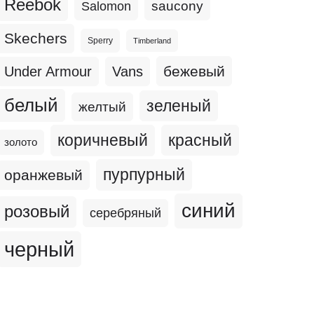
Reebok
Salomon
saucony
Skechers
Sperry
Timberland
бежевый
Under Armour
Vans
белый
зеленый
желтый
коричневый
красный
золото
пурпурный
оранжевый
синий
розовый
серебряный
черный