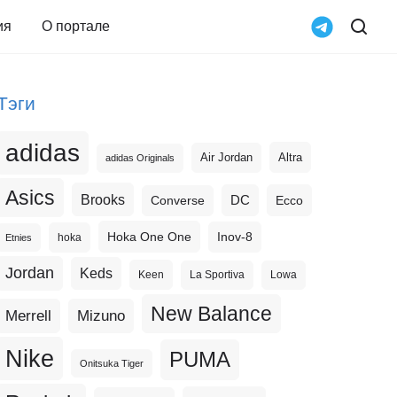
ия
О портале
Тэги
adidas
Altra
Air Jordan
adidas Originals
Asics
Brooks
DC
Ecco
Converse
Hoka One One
Inov-8
hoka
Etnies
Jordan
Keds
Keen
La Sportiva
Lowa
New Balance
Merrell
Mizuno
Nike
PUMA
Onitsuka Tiger