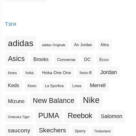
Тэги
adidas
Altra
Air Jordan
adidas Originals
Asics
Brooks
DC
Ecco
Converse
Jordan
Hoka One One
Inov-8
hoka
Etnies
Merrell
Keds
Keen
La Sportiva
Lowa
Nike
New Balance
Mizuno
PUMA
Reebok
Salomon
Onitsuka Tiger
Skechers
saucony
Sperry
Timberland