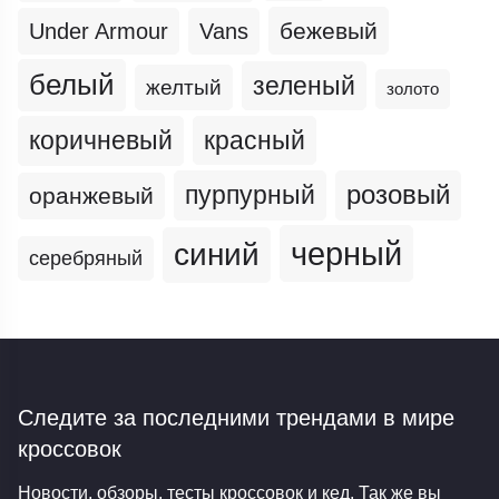
бежевый
Under Armour
Vans
белый
зеленый
желтый
золото
коричневый
красный
пурпурный
розовый
оранжевый
черный
синий
серебряный
Следите за последними трендами
в мире
кроссовок
Новости, обзоры, тесты кроссовок и кед. Так же вы