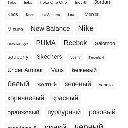
Jordan
Hoka One One
Inov-8
hoka
Etnies
Merrell
Keds
Keen
La Sportiva
Lowa
Nike
New Balance
Mizuno
PUMA
Reebok
Salomon
Onitsuka Tiger
Skechers
saucony
Sperry
Timberland
бежевый
Under Armour
Vans
белый
зеленый
желтый
золото
коричневый
красный
пурпурный
розовый
оранжевый
черный
синий