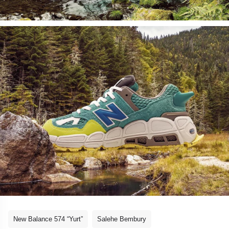
New Balance 574 “Yurt”
Salehe Bembury