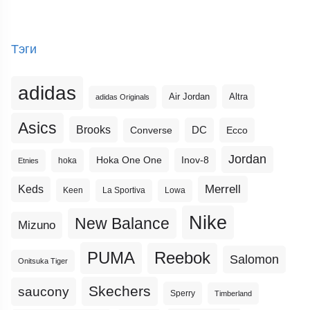
Тэги
adidas
Altra
Air Jordan
adidas Originals
Asics
Brooks
DC
Ecco
Converse
Jordan
Hoka One One
Inov-8
hoka
Etnies
Merrell
Keds
Keen
La Sportiva
Lowa
Nike
New Balance
Mizuno
PUMA
Reebok
Salomon
Onitsuka Tiger
Skechers
saucony
Sperry
Timberland