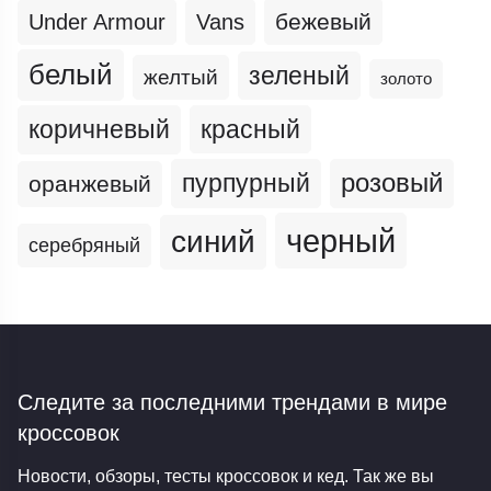
бежевый
Under Armour
Vans
белый
зеленый
желтый
золото
коричневый
красный
пурпурный
розовый
оранжевый
черный
синий
серебряный
Следите за последними трендами
в мире
кроссовок
Новости, обзоры, тесты кроссовок и кед. Так же вы