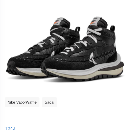
Nike VaporWaffle
Sacai
Тэги