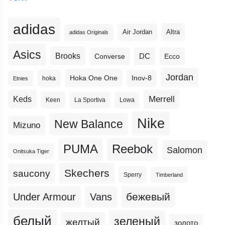
adidas
Altra
Air Jordan
adidas Originals
Asics
Brooks
DC
Ecco
Converse
Jordan
Hoka One One
Inov-8
hoka
Etnies
Merrell
Keds
Keen
La Sportiva
Lowa
Nike
New Balance
Mizuno
PUMA
Reebok
Salomon
Onitsuka Tiger
Skechers
saucony
Sperry
Timberland
бежевый
Under Armour
Vans
белый
зеленый
желтый
золото