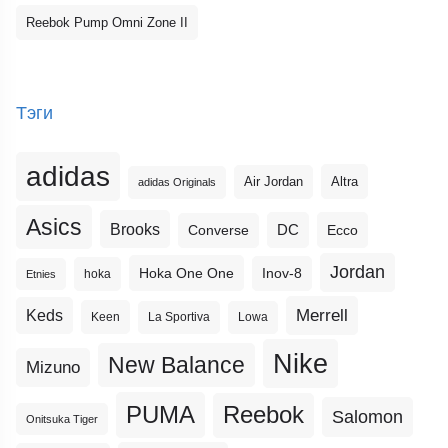
Reebok Pump Omni Zone II
Тэги
adidas
Altra
Air Jordan
adidas Originals
Asics
Brooks
DC
Ecco
Converse
Jordan
Hoka One One
Inov-8
hoka
Etnies
Merrell
Keds
Keen
La Sportiva
Lowa
Nike
New Balance
Mizuno
PUMA
Reebok
Salomon
Onitsuka Tiger