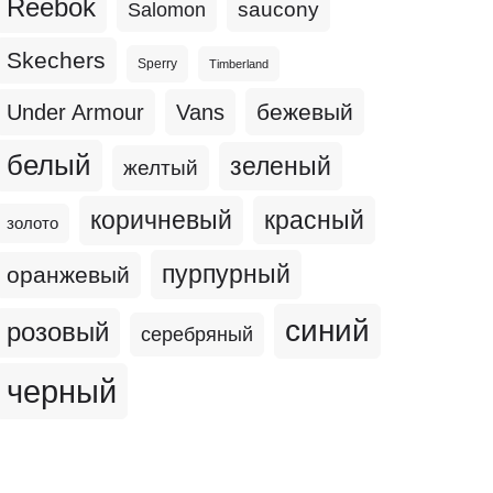
Reebok
Salomon
saucony
Skechers
Sperry
Timberland
бежевый
Under Armour
Vans
белый
зеленый
желтый
коричневый
красный
золото
пурпурный
оранжевый
синий
розовый
серебряный
черный