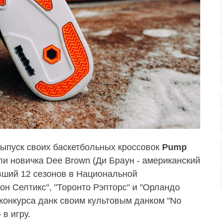
пуск своих баскетбольных кроссовок
Pump
или новичка Dee Brown (Ди Браун - американский
вший 12 сезонов в Национальной
он Селтикс", "Торонто Рэпторс" и "Орландо
 конкурса данк своим культовым данком "No
в игру.