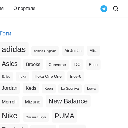
ия
О портале
Тэги
adidas
Altra
Air Jordan
adidas Originals
Asics
Brooks
DC
Ecco
Converse
Hoka One One
Inov-8
hoka
Etnies
Jordan
Keds
Keen
La Sportiva
Lowa
New Balance
Merrell
Mizuno
Nike
PUMA
Onitsuka Tiger