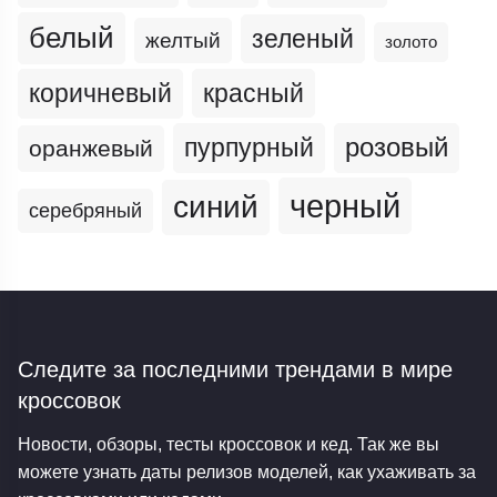
белый
зеленый
желтый
золото
коричневый
красный
пурпурный
розовый
оранжевый
черный
синий
серебряный
Следите за последними трендами
в мире
кроссовок
Новости, обзоры, тесты кроссовок и кед. Так же вы
можете узнать даты релизов моделей, как ухаживать за