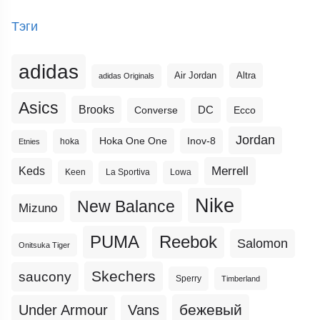
Тэги
adidas
Altra
Air Jordan
adidas Originals
Asics
Brooks
DC
Ecco
Converse
Jordan
Hoka One One
Inov-8
hoka
Etnies
Merrell
Keds
Keen
La Sportiva
Lowa
Nike
New Balance
Mizuno
PUMA
Reebok
Salomon
Onitsuka Tiger
Skechers
saucony
Sperry
Timberland
бежевый
Under Armour
Vans