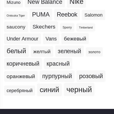
Nike
New Balance
Mizuno
PUMA
Reebok
Salomon
Onitsuka Tiger
Skechers
saucony
Sperry
Timberland
бежевый
Under Armour
Vans
белый
зеленый
желтый
золото
коричневый
красный
пурпурный
розовый
оранжевый
черный
синий
серебряный