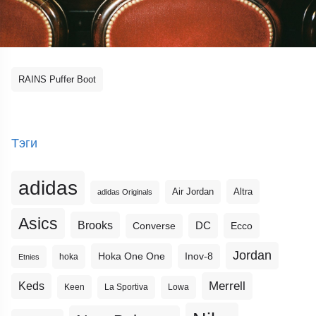
RAINS Puffer Boot
Тэги
adidas
Altra
Air Jordan
adidas Originals
Asics
Brooks
DC
Ecco
Converse
Jordan
Hoka One One
Inov-8
hoka
Etnies
Merrell
Keds
Keen
La Sportiva
Lowa